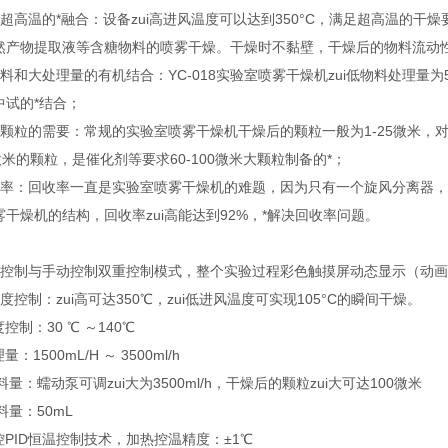
超高温的*融合：设备zui高进风温度可以达到350°C，满足超高温的干燥
然产物提取液等含糖物料的喷雾干燥。干燥时不黏壁，干燥后的物料流动
料和大处理量的有机结合：YC-018实验室喷雾干燥机zui低物料处理量为
中试的*结合；
颗粒的需要：常规的实验室喷雾干燥机干燥后的颗粒一般为1-25微米，对催
微米的颗粒，是催化剂等要求60-100微米大颗粒制备的*；
收率：回收率一直是实验室喷雾干燥机的难题，因为只有一个旋风分离器，即
干燥机的结构，回收率zui高能达到92%，*解决回收率问题。
动控制与手动控制双重控制模式，整个实验过程彩色触摸屏动态显示（动
度控制：zui高可达350℃，zui低进风温度可实现105°C的瞬间干燥。
控制：30 ℃ ～140℃
：1500mL/H ～ 3500ml/h
进料量：蠕动泵可调zui大为3500ml/h，干燥后的颗粒zui大可达100微米
进料量：50mL
控PID恒温控制技术，加热控温精度：±1℃