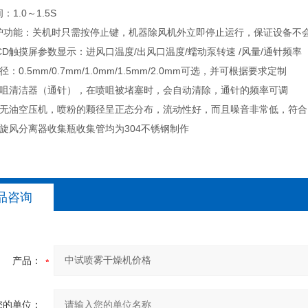
：1.0～1.5S
保护功能：关机时只需按停止键，机器除风机外立即停止运行，保证设备不
LCD触摸屏参数显示：进风口温度/出风口温度/蠕动泵转速 /风量/通针频率
径：0.5mm/0.7mm/1.0mm/1.5mm/2.0mm可选，并可根据要求定制
有喷咀清洁器（通针），在喷咀被堵塞时，会自动清除，通针的频率可调
置全无油空压机，喷粉的颗径呈正态分布，流动性好，而且噪音非常低，符
室旋风分离器收集瓶收集管均为304不锈钢制作
品咨询
产品：
您的单位：