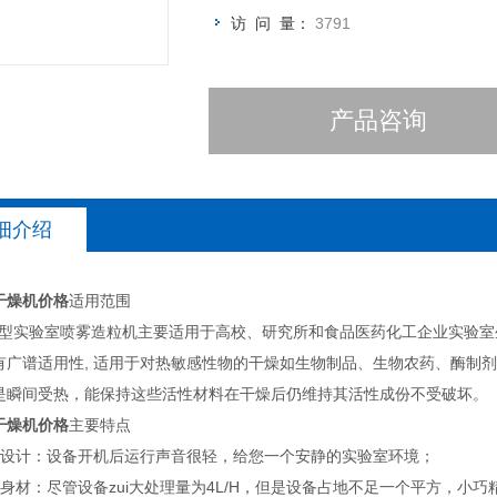
访 问 量：
3791
产品咨询
细介绍
干燥机价格
适用范围
18微型实验室喷雾造粒机主要适用于高校、研究所和食品医药化工企业实验室
有广谱适用性, 适用于对热敏感性物的干燥如生物制品、生物农药、酶制
是瞬间受热，能保持这些活性材料在干燥后仍维持其活性成份不受破坏。
干燥机价格
主要特点
的设计：设备开机后运行声音很轻，给您一个安静的实验室环境；
身材：尽管设备zui大处理量为4L/H，但是设备占地不足一个平方，小巧