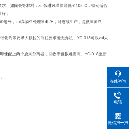
要求，如陶瓷等材料；zui低进风温度能低至105°C，特别适合
性好；
50毫升，zui高物料处理量4L/H，能连续生产，是微量原料，
化剂等要求大颗粒的制粒要求毫无办法，YC-018可以zui大
使配上两个旋风分离器，回收率也很难提高。YC-018重新
画）
在线咨询
电话
微信扫一扫